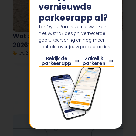
vernieuwde
parkeerapp al?
TanQyou Park is vernieuwd! Een
nieuw, strak design, verbeterde
Wat zijn de zero emissiezones in
gebruikservaring en nog meer
2026?
controle over jouw parkeeracties.
CO2-registratie
,
Fleetmanager
maart 17, 2026
Bekijk de
Zakelijk
parkeerapp
parkeren