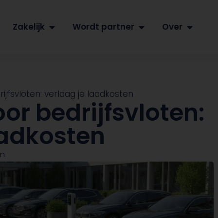
Zakelijk
Wordt partner
Over
ijfsvloten: verlaag je laadkosten
or bedrijfsvloten:
aadkosten
en