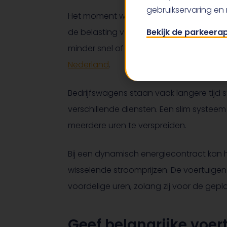
gebruikservaring en
Het moment waarop een voertuig wordt
de belasting van het elektriciteitsnet.
Bekijk de parkeera
minder snel of op een ander moment te la
Nederland
.
Bedrijfswagens staan vaak langere tijd 
verschillende diensten. Een slim systee
meerdere uren te verspreiden.
Bij een dynamisch energiecontract ka
wisselende stroomprijzen. De voertuige
voordelige uren, zolang zij voor de gepl
Geef belangrijke voer