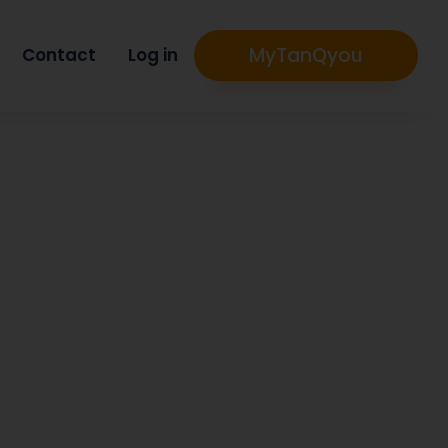
MyTanQyou
Contact
Log in