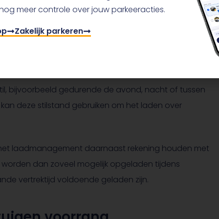
 nog meer controle over jouw parkeeracties.
 opgeladen heeft steeds meer invloed op de kosten en
 Netbeheer Nederland adviseert om tijdens piekmomenten
pp
Zakelijk parkeren
den. Meer informatie hierover lees je bij
Netbeheer
stil, bijvoorbeeld gedurende de avond, nacht of tussen
m kan deze stilstand gebruiken om het laden over
n het laadmanagement daarnaast rekening houden met
n worden dan zoveel mogelijk opgeladen tijdens
ande vertrektijd voldoende geladen zijn.
tuigen voorrang