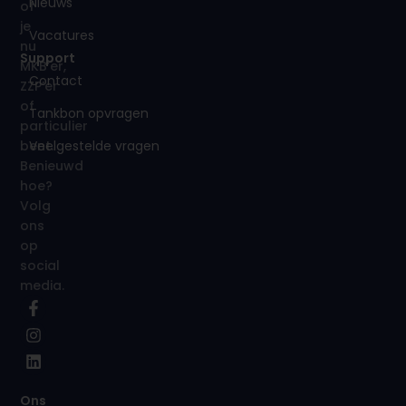
Nieuws
of
je
Vacatures
nu
Support
MKB’er,
Contact
ZZP’er
of
Tankbon opvragen
particulier
Veelgestelde vragen
bent.
Benieuwd
hoe?
Volg
ons
op
social
media.
Ons