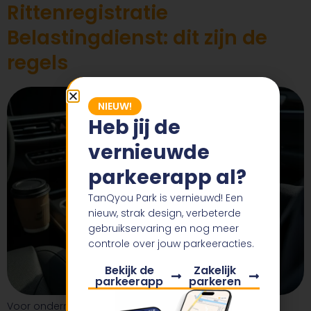
Rittenregistratie
Belastingdienst: dit zijn de
regels
NIEUW!
Heb jij de
vernieuwde
parkeerapp al?
TanQyou Park is vernieuwd! Een
nieuw, strak design, verbeterde
gebruikservaring en nog meer
controle over jouw parkeeracties.
Bekijk de
Zakelijk
parkeerapp
parkeren
Voor ondernemers die zakelijk rijden, is een sluitende