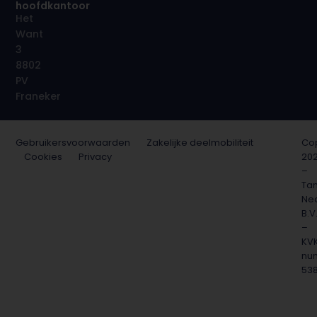
hoofdkantoor
Het
Want
3
8802
PV
Franeker
Gebruikersvoorwaarden
Zakelijke deelmobiliteit
Cop
Cookies
Privacy
20
–
Ta
Ne
B.V
–
KV
nu
53