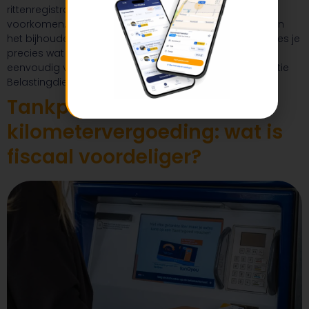
rittenregistratie essentieel om fiscale problemen te
voorkomen. De Belastingdienst stelt duidelijke eisen aan
het bijhouden van zakelijke en privéritten. In dit artikel lees je
precies wat die regels zijn en hoe je als ondernemer
eenvoudig voldoet aan de eisen rondom rittenregistratie
Belastingdienst, onder andere met behulp van […]
Tankpas versus
kilometervergoeding: wat is
fiscaal voordeliger?