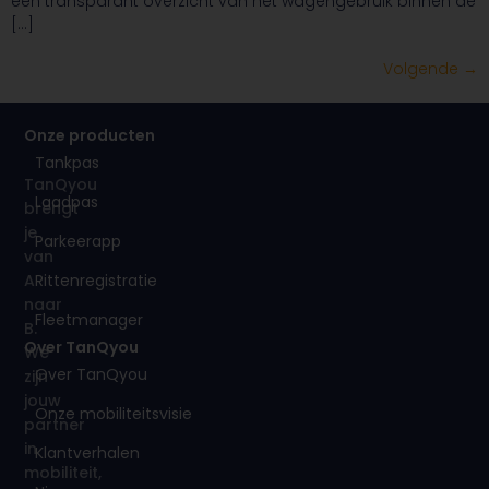
een transparant overzicht van het wagengebruik binnen de
[…]
Volgende
→
Onze producten
Tankpas
TanQyou
Laadpas
brengt
je
Parkeerapp
van
Rittenregistratie
A
naar
Fleetmanager
B.
Over TanQyou
We
Over TanQyou
zijn
jouw
Onze mobiliteitsvisie
partner
in
Klantverhalen
mobiliteit,