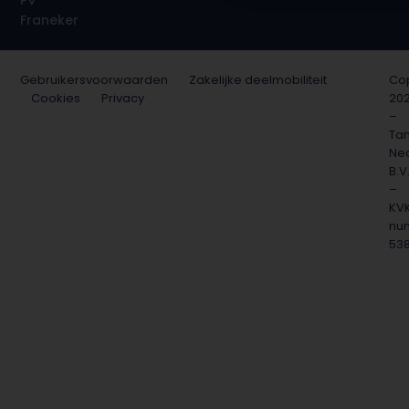
PV
Franeker
Gebruikersvoorwaarden
Zakelijke deelmobiliteit
Cop
Cookies
Privacy
20
–
Ta
Ne
B.V
–
KV
nu
53