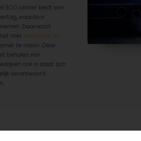
Het ECO center biedt een
oertuig, waardoor
ernemen. Daarnaast
teit met
deelauto’s en
amer te reizen. Deze
het behalen van
drijven ook in staat zich
lijk verantwoord
n.
wacht?
Ons mobilite