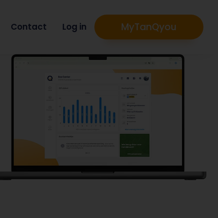
MyTanQyou
Contact
Log in