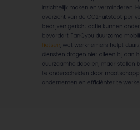
inzichtelijk maken en verminderen. 
overzicht van de CO2-uitstoot per v
bedrijven gericht actie kunnen ond
bevordert TanQyou duurzame mobili
fietsen
, wat werknemers helpt duurz
diensten dragen niet alleen bij aan 
duurzaamheiddoelen, maar stellen be
te onderscheiden door maatschappe
ondernemen en efficiënter te werke
Wat wordt er ver