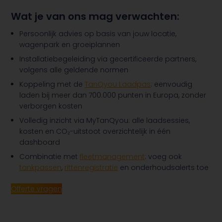
Wat je van ons mag verwachten:
Persoonlijk advies op basis van jouw locatie,
wagenpark en groeiplannen
Installatiebegeleiding via gecertificeerde partners,
volgens alle geldende normen
Koppeling met de
TanQyou Laadpas
: eenvoudig
laden bij meer dan 700.000 punten in Europa, zonder
verborgen kosten
Volledig inzicht via MyTanQyou: alle laadsessies,
kosten en CO₂-uitstoot overzichtelijk in één
dashboard
Combinatie met
fleetmanagement
: voeg ook
tankpassen
,
rittenregistratie
en onderhoudsalerts toe
Offerte vragen