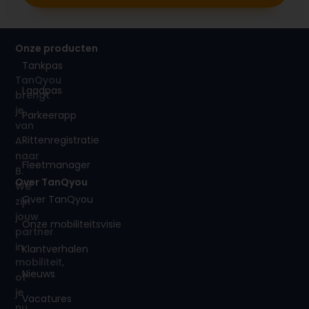
Onze producten
Tankpas
TanQyou
Laadpas
brengt
je
Parkeerapp
van
Rittenregistratie
A
naar
Fleetmanager
B.
Over TanQyou
We
Over TanQyou
zijn
jouw
Onze mobiliteitsvisie
partner
in
Klantverhalen
mobiliteit,
Nieuws
of
je
Vacatures
nu