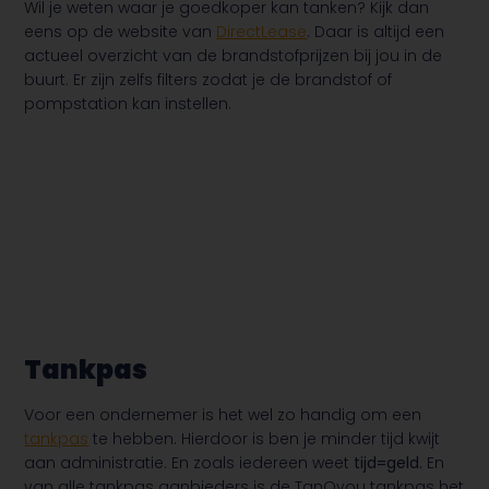
Wil je weten waar je goedkoper kan tanken? Kijk dan
eens op de website van
DirectLease
. Daar is altijd een
actueel overzicht van de brandstofprijzen bij jou in de
buurt. Er zijn zelfs filters zodat je de brandstof of
pompstation kan instellen.
Tankpas
Voor een ondernemer is het wel zo handig om een
tankpas
te hebben. Hierdoor is ben je minder tijd kwijt
aan administratie. En zoals iedereen weet
tijd=geld.
En
van alle tankpas aanbieders is de TanQyou tankpas het