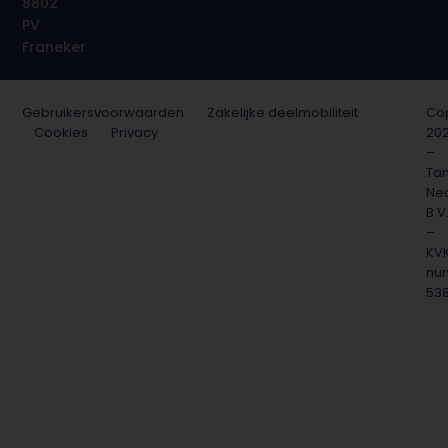
8802
PV
Franeker
Gebruikersvoorwaarden
Zakelijke deelmobiliteit
Cop
Cookies
Privacy
20
–
Ta
Ne
B.V
–
KV
nu
53