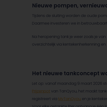
Nieuwe pompen, vernieuwde
Tijdens de sluiting worden de oude po
Daarmee investeren we in betrouwbaarhe
Na heropening tank je weer zoals je v
overzichtelijk via kentekenherkenning en
Het nieuwe tankconcept wo
Let op: vanaf maandag 9 maart 2026 st
Prijzenpot
van TanQyou, het maakt tanken
registreert via
MyTanQyou
en je kenteke
Voor elke getankte liter ontvang je één 