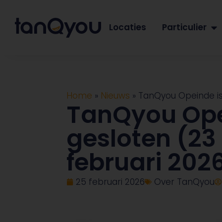
Locaties
Particulier
Home
»
Nieuws
»
TanQyou Opeinde is t
TanQyou Opei
gesloten (23 
februari 202
25 februari 2026
Over TanQyou