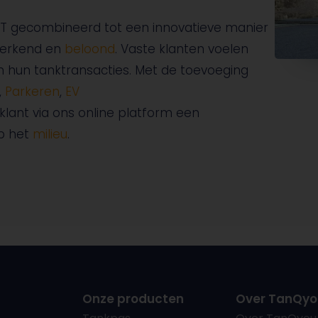
IT gecombineerd tot een innovatieve manier
herkend en
beloond
. Vaste klanten voelen
 in hun tanktransacties. Met de toevoeging
,
Parkeren
,
EV
 klant via ons online platform een
op het
milieu
.
Onze producten
Over TanQyo