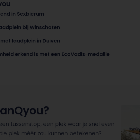
you
end in Sexbierum
aadplein bij Winschoten
met laadplein in Duiven
eid erkend is met een EcoVadis-medaille
TanQyou?
een tussenstop, een plek waar je snel even
 die plek méér zou kunnen betekenen?