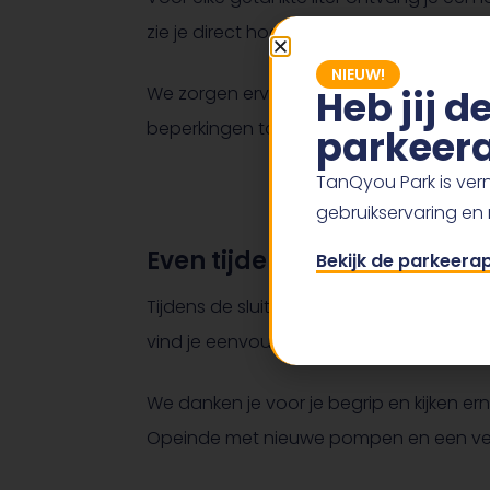
zie je direct hoeveel loten je hebt en voo
NIEUW!
Heb jij 
We zorgen ervoor dat dit proces zo soep
beperkingen tot een minimum.
parkeera
TanQyou Park is vern
gebruikservaring en
Even tijdelijk uitwijken
Bekijk de parkeera
Tijdens de sluiting kun je terecht bij on
vind je eenvoudig meer van onze tankst
We danken je voor je begrip en kijken er
Opeinde met nieuwe pompen en een verni