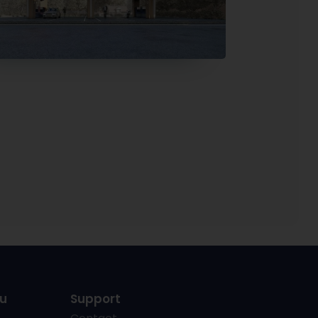
u
Support