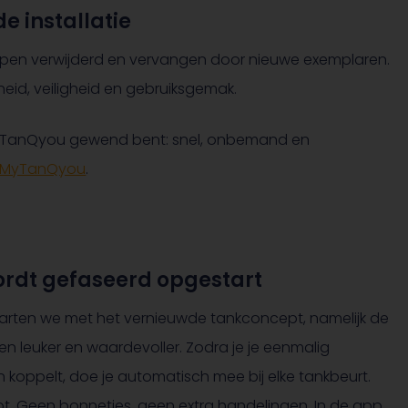
 installatie
mpen verwijderd en vervangen door nieuwe exemplaren.
id, veiligheid en gebruiksgemak.
an TanQyou gewend bent: snel, onbemand en
MyTanQyou
.
rdt gefaseerd opgestart
arten we met het vernieuwde tankconcept, namelijk de
 leuker en waardevoller. Zodra je je eenmalig
n koppelt, doe je automatisch mee bij elke tankbeurt.
lot. Geen bonnetjes, geen extra handelingen. In de app