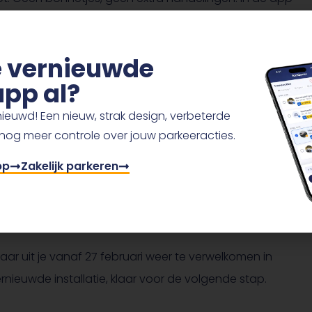
r welke lokale prijzen je meespeelt.
de vernieuwde
el mogelijk verloopt en houden eventuele tijdelijke
pp al?
ieuwd! Een nieuw, strak design, verbeterde
 nog meer controle over jouw parkeeracties.
pp
Zakelijk parkeren
ze TanQyou-locatie in Drachten. Via de
MyTanQyou-app
ations.
naar uit je vanaf 27 februari weer te verwelkomen in
euwde installatie, klaar voor de volgende stap.