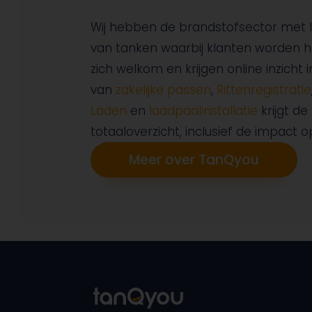
Wij hebben de brandstofsector met 
van tanken waarbij klanten worden 
zich welkom en krijgen online inzicht
van
zakelijke passen
,
Rittenregistratie
Laden
en
laadpaalinstallatie
krijgt de
totaaloverzicht, inclusief de impact 
Meer over TanQyou