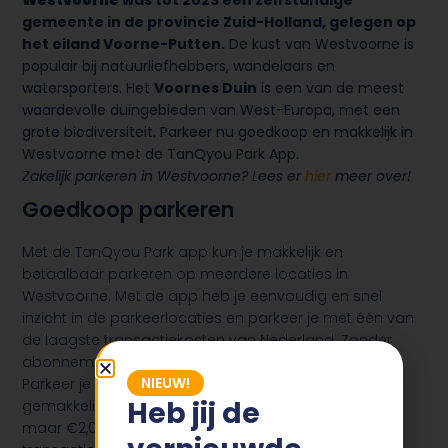
Westvoorne
was tot 2023 een zelfstandige
gemeente in de provincie Zuid-Holland, gelegen op
het eiland Voorne-Putten.
De kust van Westvoorne is
populair bij natuurliefhebbers, wandelaars en
watersporters. Het
Voornes Duin
is een van de meest
waardevolle duingebieden van West-Europa, met een
grote biodiversiteit.
Parkeer nu goedkoop en makkelijk in
Westvoorne met de TanQyou Park App.
Zakelijk parkeren in Westvoorne? Lees er
hier
meer over!
Goedkoop parkeren
Met de TanQyou Park app kun je makkelijk en
betaalbaar parkeren op meerdere locaties in
Westvoorne. Met de app heb je eenvoudig en snel
inzicht in de parkeerlocaties en parkeer je met één van
de laagste transactiekosten van Nederland. Zonder
abonnement betaal je maar €0,25 per parkeeractie.
NIEUW!
Parkeer je vaker dan 8 keer per maand? Dan kun je
Heb jij de
gemakkelijk en snel een abonnement afsluiten voor
maar €2,00 per maand. Dit betekent geen