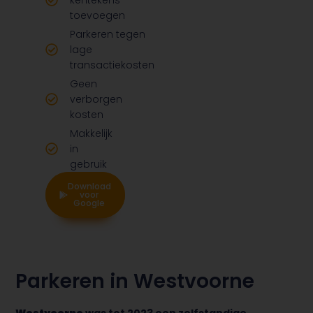
kentekens
toevoegen
Parkeren tegen
lage
transactiekosten
Geen
verborgen
kosten
Makkelijk
in
gebruik
Download
Download
voor
voor
Google
Apple
Parkeren in Westvoorne