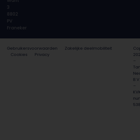
Want
3
8802
PV
Franeker
Gebruikersvoorwaarden
Zakelijke deelmobiliteit
Cop
Cookies
Privacy
20
–
Ta
Ne
B.V
–
KV
nu
53