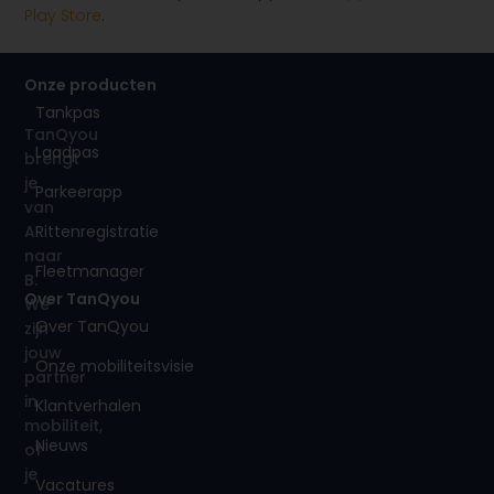
Play Store
.
Onze producten
Tankpas
TanQyou
Laadpas
brengt
je
Parkeerapp
van
Rittenregistratie
A
naar
Fleetmanager
B.
Over TanQyou
We
Over TanQyou
zijn
jouw
Onze mobiliteitsvisie
partner
in
Klantverhalen
mobiliteit,
Nieuws
of
je
Vacatures