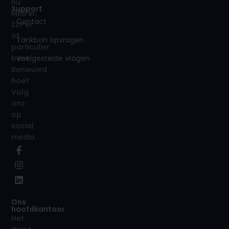
nu
Support
MKB’er,
Contact
ZZP’er
of
Tankbon opvragen
particulier
Veelgestelde vragen
bent.
Benieuwd
hoe?
Volg
ons
op
social
media.
Ons
hoofdkantoor
Het