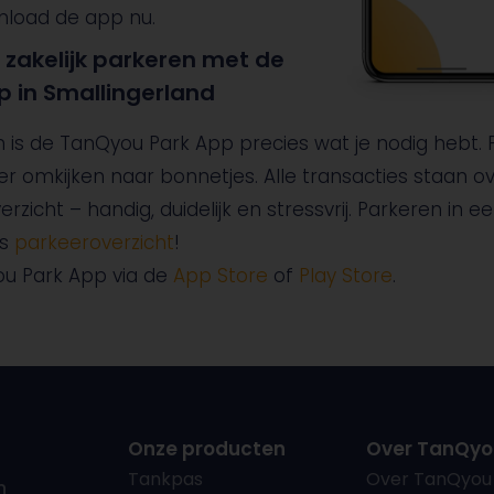
nload de app nu.
zakelijk parkeren met de
 in Smallingerland
n is de TanQyou Park App precies wat je nodig hebt. 
r omkijken naar bonnetjes. Alle transacties staan over
erzicht – handig, duidelijk en stressvrij. Parkeren in 
ns
parkeeroverzicht
!
u Park App via de
App Store
of
Play Store
.
Onze producten
Over TanQyo
Tankpas
Over TanQyou
n