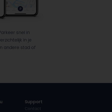
Parkeer snel in
zichtelijk in je
een andere stad of
u
Support
Contact