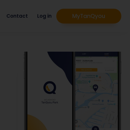
MyTanQyou
Contact
Log in