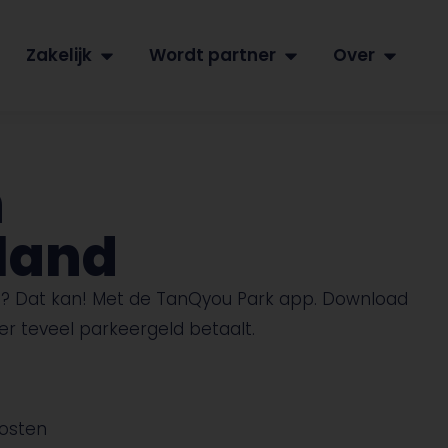
Zakelijk
Wordt partner
Over
n
land
nd? Dat kan! Met de TanQyou Park app. Download
er teveel parkeergeld betaalt.
kosten