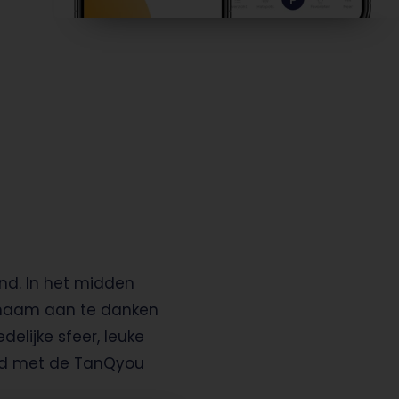
nd. In het midden
 naam aan te danken
elijke sfeer, leuke
and met de TanQyou