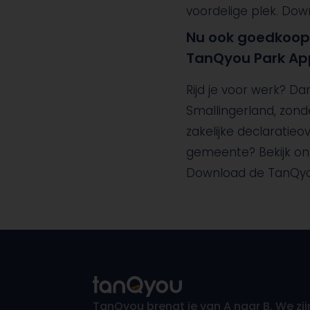
voordelige plek. Dow
Nu ook goedkoop 
TanQyou Park App
Rijd je voor werk? Da
Smallingerland, zonde
zakelijke declaratieov
gemeente? Bekijk o
Download de TanQyo
TanQyou brengt je van A naar B. We zij