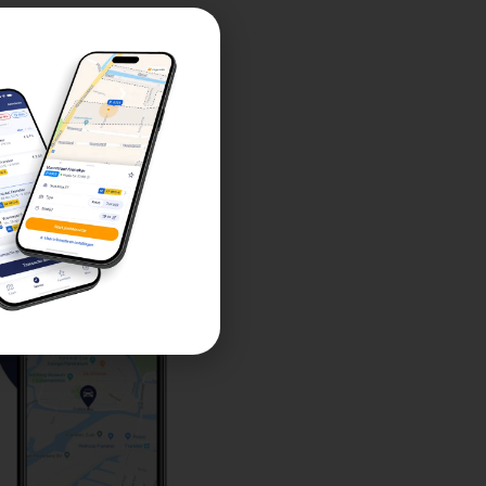
burg De Lawei worden
 kunt kopen. Gek op
vestigd in een
ers kunnen hun hart
ral een hoop leuke