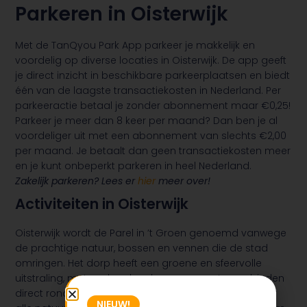
Parkeren in Oisterwijk
Met de TanQyou Park App parkeer je makkelijk en
voordelig op diverse locaties in Oisterwijk. De app geeft
je direct inzicht in beschikbare parkeerplaatsen en biedt
één van de laagste transactiekosten in Nederland. Per
parkeeractie betaal je zonder abonnement maar €0,25!
Parkeer je meer dan 8 keer per maand? Dan ben je al
voordeliger uit met een abonnement van slechts €2,00
per maand. Je betaalt dan geen transactiekosten meer
en je kunt onbeperkt parkeren in heel Nederland.
Zakelijk parkeren? Lees er
hier
meer over!
Activiteiten in Oisterwijk
Oisterwijk wordt de Parel in ’t Groen genoemd vanwege
de prachtige natuur, bossen en vennen die de stad
omringen. Het dorp heeft een groene en sfeervolle
uitstraling, met veel parken, bomen en natuurgebieden
direct rondom het centrum. Een echte aanrader voor
NIEUW!