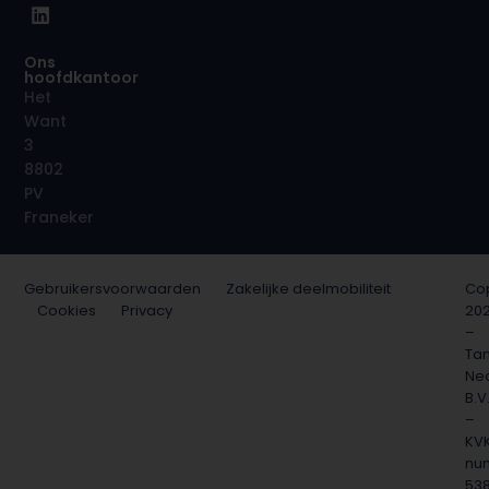
Ons
hoofdkantoor
Het
Want
3
8802
PV
Franeker
Gebruikersvoorwaarden
Zakelijke deelmobiliteit
Cop
Cookies
Privacy
20
–
Ta
Ne
B.V
–
KV
nu
53