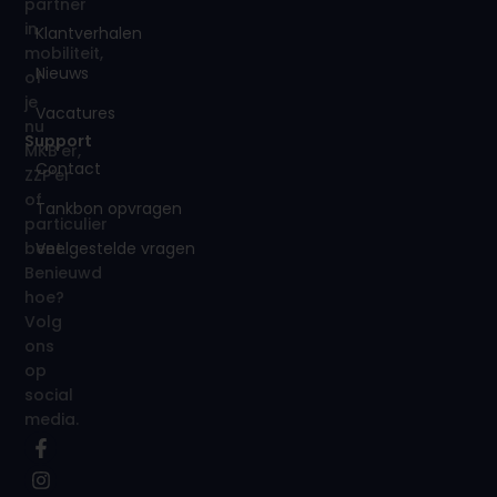
partner
in
Klantverhalen
mobiliteit,
Nieuws
of
je
Vacatures
nu
Support
MKB’er,
Contact
ZZP’er
of
Tankbon opvragen
particulier
Veelgestelde vragen
bent.
Benieuwd
hoe?
Volg
ons
op
social
media.