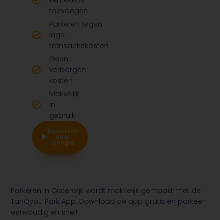
kentekens
toevoegen
Parkeren tegen
lage
transactiekosten
Geen
verborgen
kosten
Makkelijk
in
gebruik
Download
Download
voor
voor
Google
Apple
Parkeren in Oisterwijk wordt makkelijk gemaakt met de
TanQyou Park App. Download de app gratis en parkeer
eenvoudig en snel!