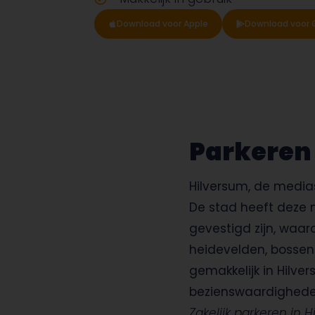
Download voor Apple
Download voor 
Parkeren 
Hilversum, de medias
De stad heeft deze 
gevestigd zijn, waa
heidevelden, bossen 
gemakkelijk in Hilv
bezienswaardighede
Zakelijk parkeren in 