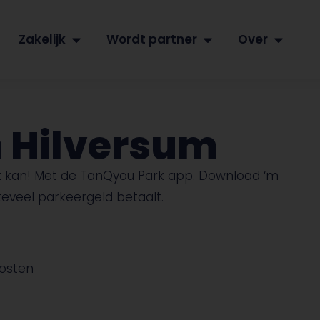
Zakelijk
Wordt partner
Over
n Hilversum
at kan! Met de TanQyou Park app. Download ‘m
teveel parkeergeld betaalt.
kosten