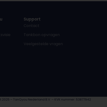
u
Support
Contact
svisie
Tankbon opvragen
Veelgestelde vragen
t 2025 – TanQyou Nederland B.V. – KVK nummer: 53877942