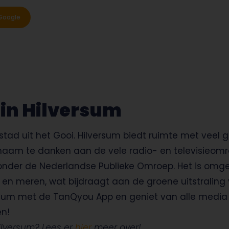
Google
in Hilversum
tad uit het Gooi. Hilversum biedt ruimte met veel gr
naam te danken aan de vele radio- en televisieomr
ronder de Nederlandse Publieke Omroep.
Het is omg
en meren, wat bijdraagt aan de groene uitstraling 
ersum met de TanQyou App en geniet van alle media
n!
Hilversum? Lees er
hier
meer over!