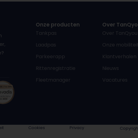
Onze producten
Over TanQyo
Tankpas
Over TanQyou
n
er,
Laadpas
Onze mobiliteit
e?
Parkeerapp
Klantverhalen
Rittenregistratie
Nieuws
Fleetmanager
Vacatures
it
Cookies
Privacy
Copyrigh