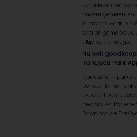
uurtarieven per park
andere gemeenten in
je precies waar je he
snel en gemakkelijk. 
altijd op de hoogte!
Nu ook goedkoop 
TanQyou Park App
Maak zakelijk parke
parkeer binnen enke
overzicht van je zake
declaraties. Parkere
Download de TanQyo