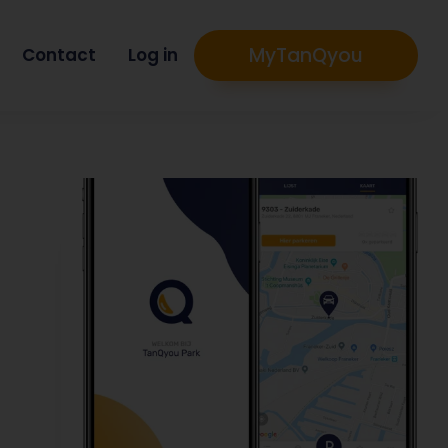
MyTanQyou
Contact
Log in