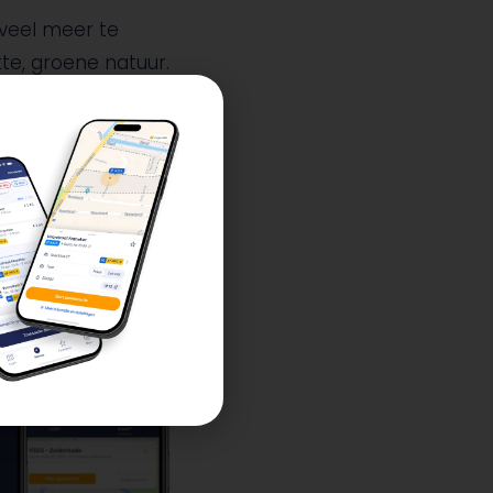
 veel meer te
te, groene natuur.
rd.
arkeren op diverse
en. Zonder
e laagste
bonnement van €2,00
ar je ook bent in