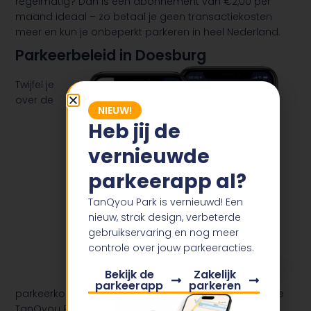
regelmatig? Dan is een abonnement van €2,00 per
maand ideaal – zo betaal je geen transactiekosten
meer en kun je onbeperkt parkeren in heel Nederland.
Parkeerbeleid in Doesburg
Twijfel je
over de
NIEUW!
Heb jij de
vernieuwde
parkeerapp al?
TanQyou Park is vernieuwd! Een
nieuw, strak design, verbeterde
gebruikservaring en nog meer
controle over jouw parkeeracties.
Bekijk de
Zakelijk
parkeerapp
parkeren
parkeerkosten voor het parkeren in Doesburg? Met de
TanQyou Park App heb je altijd de meest recente