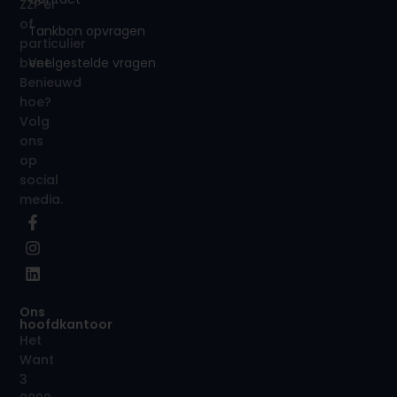
ZZP’er
of
Tankbon opvragen
particulier
Veelgestelde vragen
bent.
Benieuwd
hoe?
Volg
ons
op
social
media.
Ons
hoofdkantoor
Het
Want
3