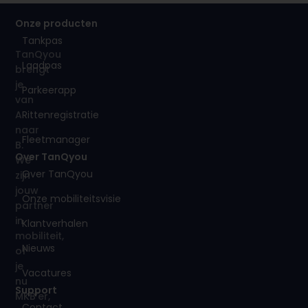
Onze producten
Tankpas
TanQyou
Laadpas
brengt
je
Parkeerapp
van
Rittenregistratie
A
naar
Fleetmanager
B.
Over TanQyou
We
Over TanQyou
zijn
jouw
Onze mobiliteitsvisie
partner
in
Klantverhalen
mobiliteit,
Nieuws
of
je
Vacatures
nu
Support
MKB’er,
Contact