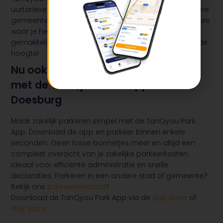
uurtarieven per parkeerzone in Doesburg en 150 andere
gemeenten in Nederland bij de hand. Zo weet je precies
waar je het voordeligst uit bent en parkeer je snel en
gemakkelijk. Download de app nu, zo ben jij altijd op de
hoogte!
Nu ook goedkoop zakelijk parkeren
met de TanQyou Park App in
Doesburg
Maak zakelijk parkeren simpel met de TanQyou Park
App. Download de app en parkeer binnen enkele
seconden. Geen losse bonnetjes meer en altijd een
compleet overzicht van je zakelijke parkeerkosten.
Ideaal voor efficiënte administratie en snelle
declaraties. Parkeren in een andere stad of gemeente?
Bekijk ons
parkeeroverzicht
!
Download de TanQyou Park App via de
App Store
of
Play Store
.