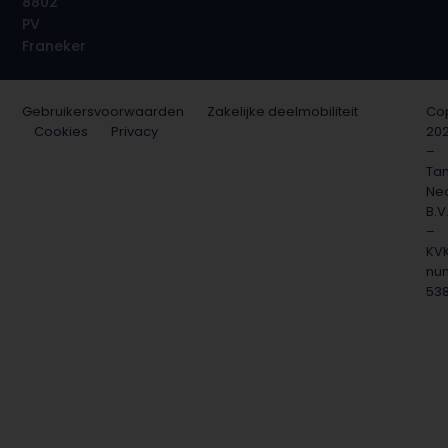
8802
PV
Franeker
Gebruikersvoorwaarden
Zakelijke deelmobiliteit
Cop
Cookies
Privacy
20
–
Ta
Ne
B.V
–
KV
nu
53