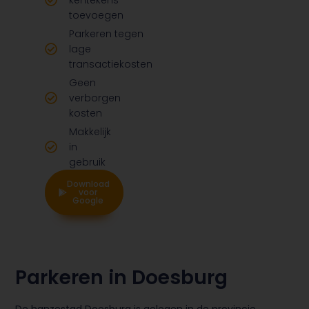
kentekens
toevoegen
Parkeren tegen
lage
transactiekosten
Geen
verborgen
kosten
Makkelijk
in
gebruik
Download
Download
voor
voor
Google
Apple
Parkeren in Doesburg