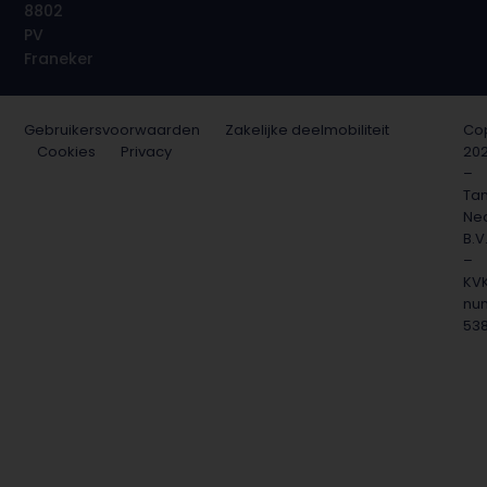
8802
PV
Franeker
Gebruikersvoorwaarden
Zakelijke deelmobiliteit
Cop
Cookies
Privacy
20
–
Ta
Ne
B.V
–
KV
nu
53