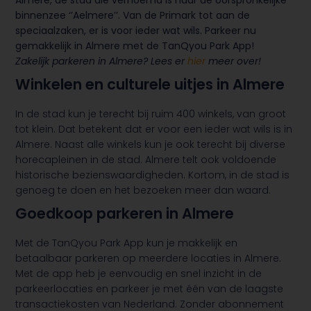
Almere, de stad die vernoemd is naar de oorspronkelijke
binnenzee ‘’Aelmere’’. Van de Primark tot aan de
speciaalzaken, er is voor ieder wat wils. Parkeer nu
gemakkelijk in Almere met de TanQyou Park App!
Zakelijk parkeren in Almere? Lees er
hier
meer over!
Winkelen en culturele uitjes in Almere
In de stad kun je terecht bij ruim 400 winkels, van groot
tot klein. Dat betekent dat er voor een ieder wat wils is in
Almere. Naast alle winkels kun je ook terecht bij diverse
horecapleinen in de stad. Almere telt ook voldoende
historische bezienswaardigheden. Kortom, in de stad is
genoeg te doen en het bezoeken meer dan waard.
Goedkoop parkeren in Almere
Met de TanQyou Park App kun je makkelijk en
betaalbaar parkeren op meerdere locaties in Almere.
Met de app heb je eenvoudig en snel inzicht in de
parkeerlocaties en parkeer je met één van de laagste
transactiekosten van Nederland. Zonder abonnement