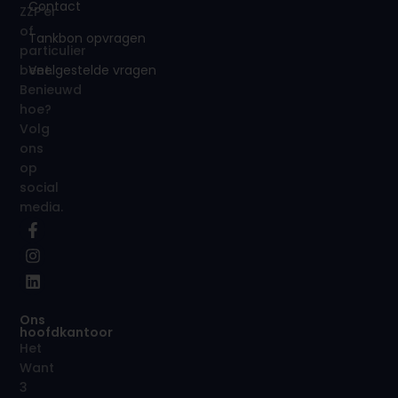
Contact
ZZP’er
of
Tankbon opvragen
particulier
Veelgestelde vragen
bent.
Benieuwd
hoe?
Volg
ons
op
social
media.
Ons
hoofdkantoor
Het
Want
3