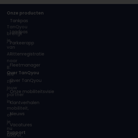
Onze producten
Tankpas
TanQyou
Laadpas
brengt
je
Parkeerapp
van
Rittenregistratie
A
naar
Fleetmanager
B.
Over TanQyou
We
Over TanQyou
zijn
jouw
Onze mobiliteitsvisie
partner
in
Klantverhalen
mobiliteit,
Nieuws
of
je
Vacatures
nu
Support
MKB’er,