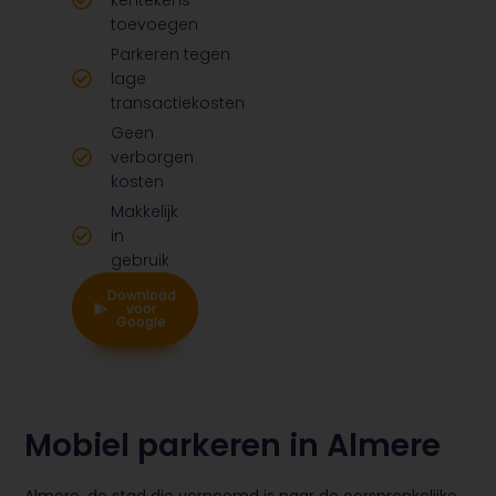
kentekens
toevoegen
Parkeren tegen
lage
transactiekosten
Geen
verborgen
kosten
Makkelijk
in
gebruik
Download
Download
voor
voor
Google
Apple
Mobiel parkeren in Almere