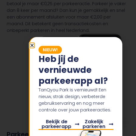
betaal je maar €0,25 per parkeeractie. Parkeer je vaker
dan 8 keer per maand? Dan kun je gemakkelijk en snel
een abonnement afsluiten voor maar €2,00 per
maand. Dit betekent geen transactiekosten en
onbeperkt parkeren in heel Nederland.
NIEUW!
Heb jij de
vernieuwde
parkeerapp al?
TanQyou Park is vernieuwd! Een
nieuw, strak design, verbeterde
gebruikservaring en nog meer
controle over jouw parkeeracties.
Bekijk de
Zakelijk
parkeerapp
parkeren
Parkeerbeleid in Almere