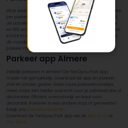
Wil je exact weten wat je betaalt voor parkeren in Almere
per parkeerzone? In de TanQyou Park App vind je altijd
de actuele uurtarieven van elke parkeerzone in Almere
en 150 andere gemeenten in Nederland. Zo heb je direct
inzicht in de juiste tarieven en parkeer je eenvoudig op
de voordeligste locatie. Download de app nu en
parkeer met gemak!
Parkeer app Almere
Zakelijk parkeren in Almere? De TanQyou Park App
maakt het gemakkelijk. Download de app en parkeer
snel en zonder gedoe. Geen losse parkeerbonnetjes
meer, maar één helder overzicht voor je administratie of
declaraties. Efficiënt, overzichtelijk en klaar voor
declaratie. Parkeren in een andere stad of gemeente?
Bekijk ons
parkeeroverzicht
!
Download de TanQyou Park App via de
App Store
of
Play Store
.