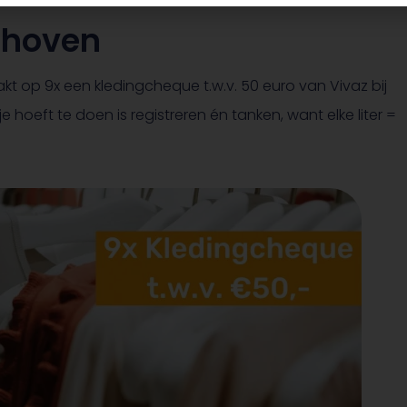
nhoven
kt op 9x een kledingcheque t.w.v. 50 euro van Vivaz bij
oeft te doen is registreren én tanken, want elke liter =