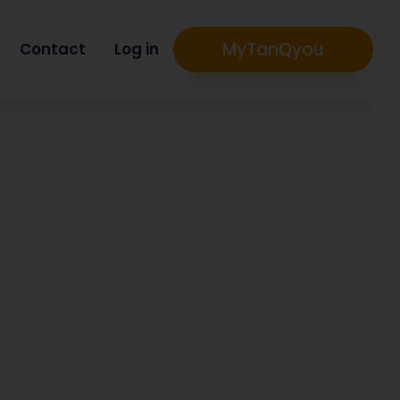
MyTanQyou
Contact
Log in