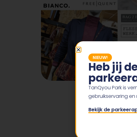
NIEUW!
Heb jij 
parkeera
TanQyou Park is vern
gebruikservaring en
Bekijk de parkeera