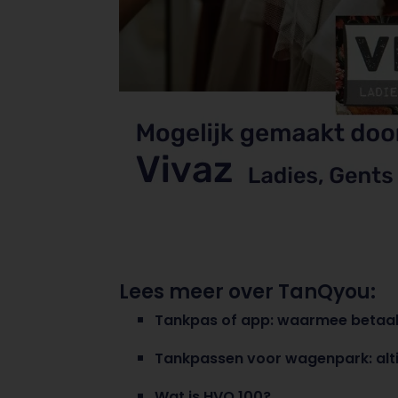
Lees meer over TanQyou:
Tankpas of app: waarmee betaal
Tankpassen voor wagenpark: alti
Wat is HVO 100?