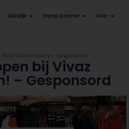
Zakelijk
Wordt partner
Over
ij Vivaz Schoonhoven! – Gesponsord
ppen bij Vivaz
! – Gesponsord