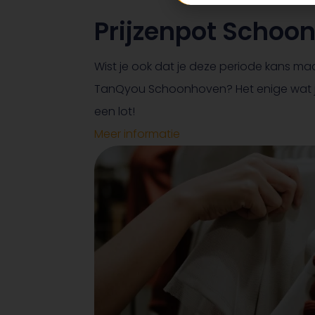
Prijzenpot Schoo
Wist je ook dat je deze periode kans maa
TanQyou Schoonhoven? Het enige wat je h
een lot!
Meer informatie