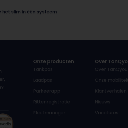
e het slim in één systeem
Onze producten
Over TanQyo
Tankpas
Over TanQyou
n
er,
Laadpas
Onze mobiliteit
e?
Parkeerapp
Klantverhalen
Rittenregistratie
Nieuws
Fleetmanager
Vacatures