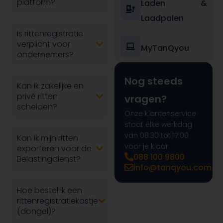
platform?
Laden &
Laadpalen
Is rittenregistratie
verplicht voor
MyTanQyou
ondernemers?
Nog steeds
Kan ik zakelijke en
privé ritten
vragen?
scheiden?
Onze klantenservice
staat elke werkdag
van 08:30 tot 17:00
Kan ik mijn ritten
voor je klaar.
exporteren voor de
088 100 9800
Belastingdienst?
info@tanqyou.com
Hoe bestel ik een
rittenregistratiekastje
(dongel)?