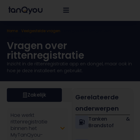
Home
»
Veelgestelde vragen
»
Veelgestelde vragen over
rittenregistratie
Vragen over
rittenregistratie
Inzicht in de rittenregistratie app en dongel, maar ook in
hoe je deze installeert en gebruikt.
Zakelijk
Particulier
Gerelateerde
onderwerpen
Hoe werkt
Tanken &
rittenregistratie
Brandstof
binnen het
MyTanQyou-