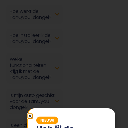
Hoe werkt de
TanQyou-dongel?
Hoe installeer ik de
TanQyou-dongel?
Welke
functionaliteiten
krijg ik met de
TanQyou-dongel?
Is mijn auto geschikt
voor de TanQyou-
dongel?
NIEUW!
Is een dongel niet