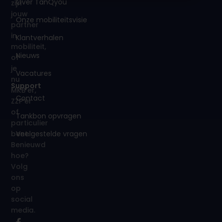
Over TanQyou
zijn
jouw
Onze mobiliteitsvisie
partner
in
Klantverhalen
mobiliteit,
Nieuws
of
je
Vacatures
nu
Support
MKB’er,
Contact
ZZP’er
of
Tankbon opvragen
particulier
Veelgestelde vragen
bent.
Benieuwd
hoe?
Volg
ons
op
social
media.