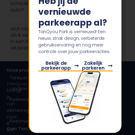
Heb jij de
schadelijk voor mijn
vernieuwde
auto?
parkeerapp al?
Wat moet ik doen
TanQyou Park is vernieuwd! Een
als ik een de dongel
nieuw, strak design, verbeterde
in een nieuwe auto
gebruikservaring en nog meer
wil plaatsen?
controle over jouw parkeeracties.
Bekijk de
Zakelijk
parkeerapp
parkeren
Onze producten
Tankpas
TanQyou
Laadpas
brengt
je
Parkeerapp
van
Rittenregistratie
A
naar
Fleetmanager
B.
Over TanQyou
We