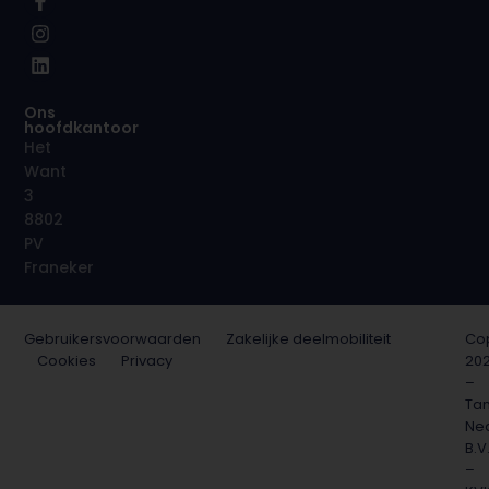
Ons
hoofdkantoor
Het
Want
3
8802
PV
Franeker
Gebruikersvoorwaarden
Zakelijke deelmobiliteit
Cop
Cookies
Privacy
20
–
Ta
Ne
B.V
–