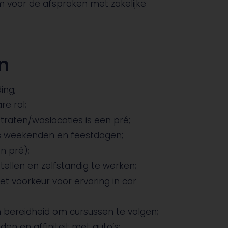
voor de afspraken met zakelijke
n
ing;
re rol;
traten/waslocaties is een pré;
ens weekenden en feestdagen;
en pré);
tellen en zelfstandig te werken;
et voorkeur voor ervaring in car
bereidheid om cursussen te volgen;
n en affiniteit met auto’s;