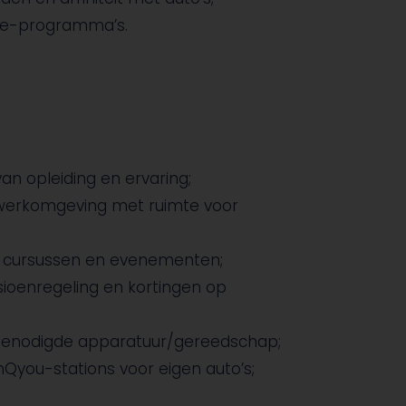
le-programma’s.
van opleiding en ervaring;
 werkomgeving met ruimte voor
ef cursussen en evenementen;
sioenregeling en kortingen op
 benodigde apparatuur/gereedschap;
anQyou-stations voor eigen auto’s;