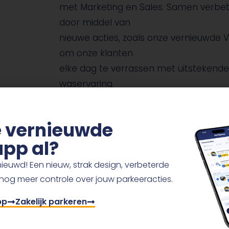
met Marketing en Sales. Samen verbeter
door middel van
nieuwe acties, zoals onze vernieuwde 
om onze klanten
elke dag te verrassen met uitstekende 
waservaring.
Kerntaken
de vernieuwde
pp al?
Het operationeel beheren van ver
ieuwd! Een nieuw, strak design, verbeterde
(Franeker, Leeuwarden, Burgum e
 nog meer controle over jouw parkeeracties.
Aansturen en motiveren van je te
Meewerken in alle dagelijkse we
pp
Zakelijk parkeren
Het opstellen van personeelsroos