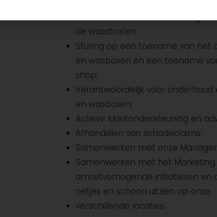
Het opstellen van planningen voo
Voorraadbeheer en bestellingen va
de wasstraten;
Sturing op een toename van het a
en wasboxen en een toename van 
shop;
Verantwoordelijk voor onderhoud 
en wasboxen;
Actieve klantondersteuning en adv
Afhandelen van schadeclaims;
Samenwerken met onze Manager 
Samenwerken met het Marketing
omzetverhogende initiatieven en 
netjes en schoon uitzien op onze
verschillende locaties;