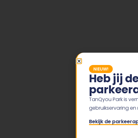
NIEUW!
Heb jij 
parkeera
TanQyou Park is vern
gebruikservaring en
Bekijk de parkeera