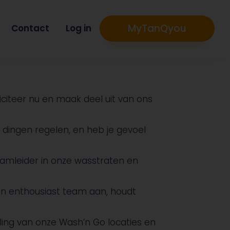
MyTanQyou
Contact
Log in
liciteer nu en maak deel uit van ons
dingen regelen, en heb je gevoel
eamleider in onze wasstraten en
 een enthousiast team aan, houdt
ling van onze Wash’n Go locaties en