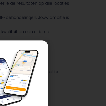
 je de resultaten op alle locaties
VIP-behandelingen. Jouw ambitie is
kwaliteit en een ultieme
schillende Wash’n Go locaties
n St Annaparochie);
am;
rkzaamheden;
ters;