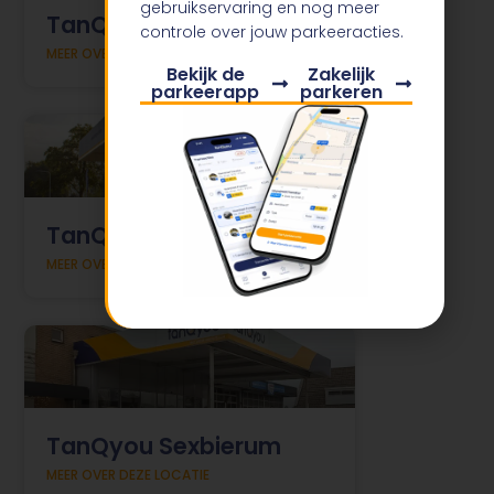
gebruikservaring en nog meer
TanQyou Drachten
controle over jouw parkeeracties.
MEER OVER DEZE LOCATIE
Bekijk de
Zakelijk
parkeerapp
parkeren
TanQyou Oosterwolde
MEER OVER DEZE LOCATIE
TanQyou Sexbierum
MEER OVER DEZE LOCATIE