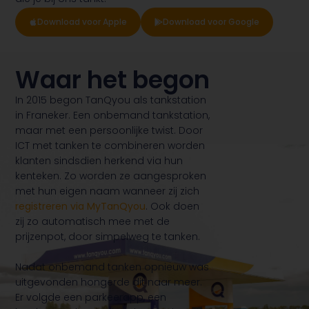
Download voor Apple
Download voor Google
Waar het begon
In 2015 begon TanQyou als tankstation
in Franeker. Een onbemand tankstation,
maar met een persoonlijke twist. Door
ICT met tanken te combineren worden
klanten sindsdien herkend via hun
kenteken. Zo worden ze aangesproken
met hun eigen naam wanneer zij zich
registreren via MyTanQyou
. Ook doen
zij zo automatisch mee met de
prijzenpot, door simpelweg te tanken.
Nadat onbemand tanken opnieuw was
uitgevonden hongerde dit naar meer.
Er volgde een parkeerapp, een