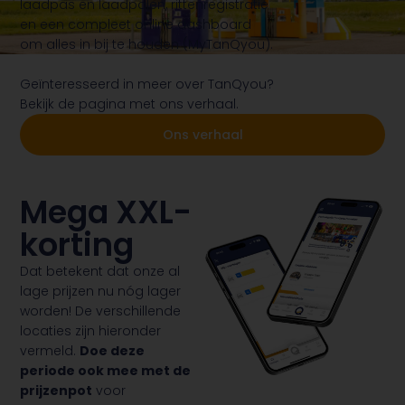
laadpas en laadpalen, rittenregistratie
en een compleet online dashboard
om alles in bij te houden (MyTanQyou).
Geïnteresseerd in meer over TanQyou?
Bekijk de pagina met ons verhaal.
Ons verhaal
Mega XXL-
korting
Dat betekent dat onze al
lage prijzen nu nóg lager
worden! De verschillende
locaties zijn hieronder
vermeld.
Doe deze
periode ook mee met de
prijzenpot
voor