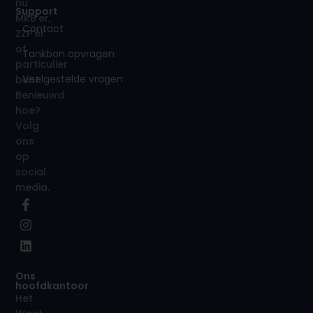
nu
Support
MKB’er,
Contact
ZZP’er
of
Tankbon opvragen
particulier
Veelgestelde vragen
bent.
Benieuwd
hoe?
Volg
ons
op
social
media.
Ons
hoofdkantoor
Het