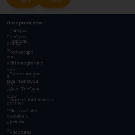
Apple
Google
Onze producten
Tankpas
TanQyou
Laadpas
brengt
je
Parkeerapp
van
Rittenregistratie
A
naar
Fleetmanager
B.
Over TanQyou
We
Over TanQyou
zijn
jouw
Onze mobiliteitsvisie
partner
in
Klantverhalen
mobiliteit,
Nieuws
of
je
Vacatures