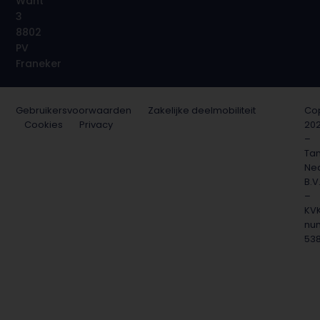
Want
3
8802
PV
Franeker
Gebruikersvoorwaarden
Zakelijke deelmobiliteit
Cop
Cookies
Privacy
20
–
Ta
Ne
B.V
–
KV
nu
53