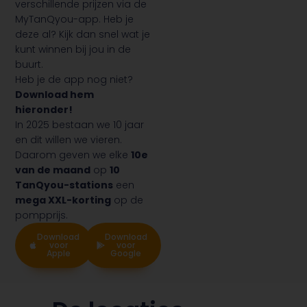
verschillende prijzen via de
MyTanQyou-app. Heb je
deze al? Kijk dan snel wat je
kunt winnen bij jou in de
buurt.
Heb je de app nog niet?
Download hem
hieronder!
In 2025 bestaan we 10 jaar
en dit willen we vieren.
Daarom geven we elke
10e
van de maand
op
10
TanQyou-stations
een
mega XXL-korting
op de
pompprijs.
Download
Download
voor
voor
Apple
Google