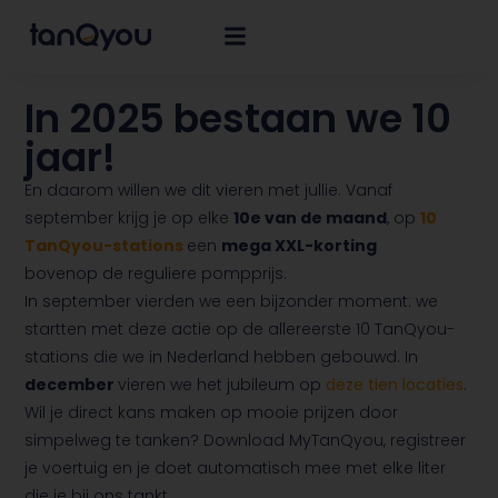
In 2025 bestaan we 10
jaar!
En daarom willen we dit vieren met jullie. Vanaf
september krijg je op elke
10e van de maand
, op
10
TanQyou-stations
een
mega XXL-korting
bovenop de reguliere pompprijs.
In september vierden we een bijzonder moment: we
startten met deze actie op de allereerste 10 TanQyou-
stations die we in Nederland hebben gebouwd. In
december
vieren we het jubileum op
deze tien locaties
.
Wil je direct kans maken op mooie prijzen door
simpelweg te tanken? Download MyTanQyou, registreer
je voertuig en je doet automatisch mee met elke liter
die je bij ons tankt.