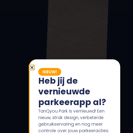
NIEUW!
Heb jij de
vernieuwde
parkeerapp al?
TanQyou Park is vernieuwd! Een
nieuw, strak design, verbeterde
gebruikservaring en nog meer
controle over jouw parkeeracties.