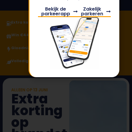
Bekijk de
Zakelijk
parkeerapp
parkeren
Extra korting op brandstof op 13 juni
Win €449 shoptegoed bij Woonboulevard
Gloednieuw laadplein met 16 laadplekken
Volledig vernieuwd en duurzaam
ALLEEN OP 13 JUNI
Extra
korting
op