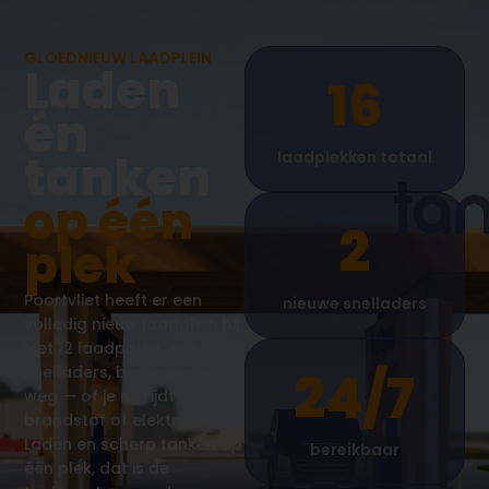
GLOEDNIEUW LAADPLEIN
Laden
16
én
tanken
laadplekken totaal
op één
2
plek
Poortvliet heeft er een
nieuwe snelladers
volledig nieuw laadplein bij.
Met 12 laadpalen, inclusief
snelladers, ben je snel op
24/7
weg — of je nu rijdt op
brandstof of elektrisch.
Laden en scherp tanken op
bereikbaar
één plek, dat is de