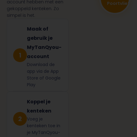
account hebben met een
Poortvliet
gekoppeld kenteken. Zo
simpel is het.
Maak of
gebruik je
MyTanQyou-
account
Download de
app via de App
Store of Google
Play
Koppel je
kenteken
Voeg je
kenteken toe in
je MyTanQyou-