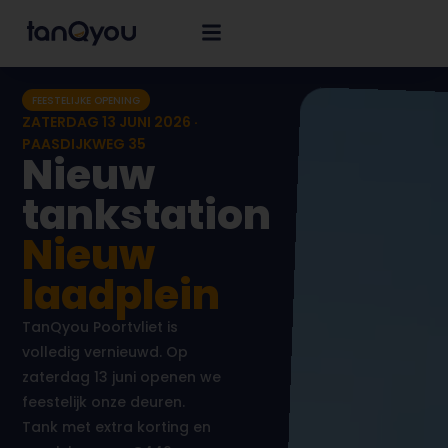
FEESTELIJKE OPENING
ZATERDAG 13 JUNI 2026 ·
PAASDIJKWEG 35
Nieuw
tankstation
Nieuw
laadplein
TanQyou Poortvliet is
volledig vernieuwd. Op
zaterdag 13 juni openen we
feestelijk onze deuren.
Tank met extra korting en