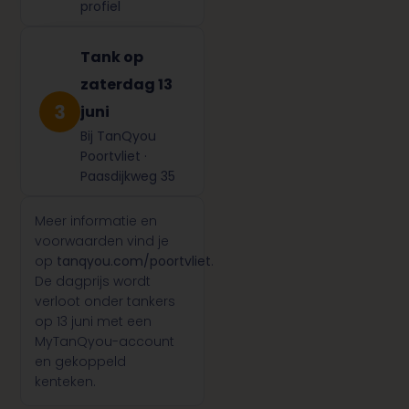
profiel
Tank op
zaterdag 13
juni
Bij TanQyou
Poortvliet ·
Paasdijkweg 35
Meer informatie en
voorwaarden vind je
op
tanqyou.com/poortvliet
.
De dagprijs wordt
verloot onder tankers
op 13 juni met een
MyTanQyou-account
en gekoppeld
kenteken.