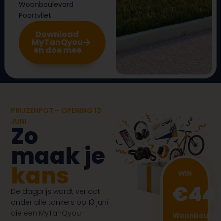
Woonboulevard
Poortvliet
.
Download
MyTanQyou
en doe mee
PRIJZENPOT – OPENING 13
JUNI
Zo
maak je
kans
WIN
€44
De dagprijs wordt verloot
onder alle tankers op 13 juni
die een MyTanQyou-
Woonboulev