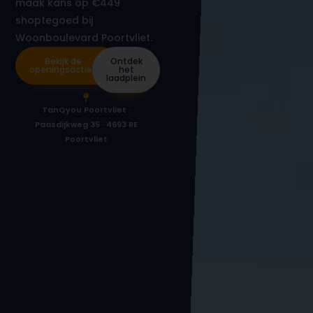
maak kans op €449
shoptegoed bij
Woonboulevard Poortvliet.
Bekijk de
Ontdek
openingsacties
het
laadplein
TanQyou Poortvliet ·
Paasdijkweg 35 · 4693 RE
Poortvliet