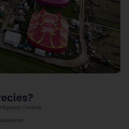
recies?
rêgepop Festival
valseizoen