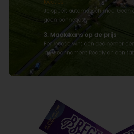
locaties.
Je speelt automatisch mee. Geen 
geen bonnetjes.
3. Maak kans op de prijs
Per locatie wint één deelnemer ee
jaarabonnement Readly en een tab