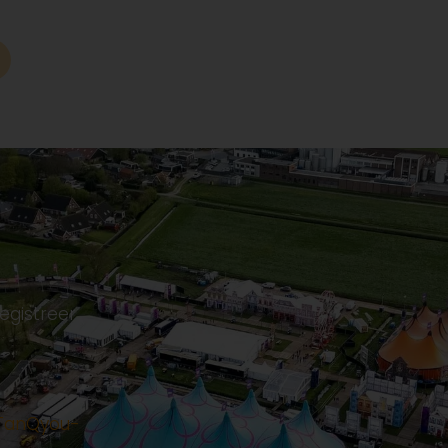
egistreer
TanQyou-