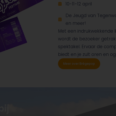
10-11-12 april
De Jeugd van Tegenwoo
en meer!
Met een indrukwekkende li
wordt de bezoeker getrak
spektakel. Ervaar de comp
biedt en je zult oren en o
Meer over Brêgepop
ij