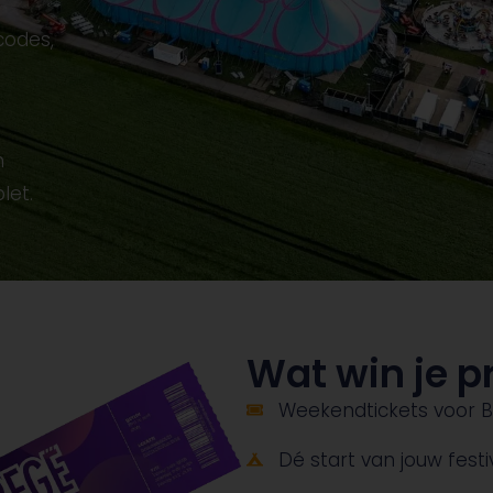
codes,
n
let.
Wat win je p
Weekendtickets voor B
Dé start van jouw festi