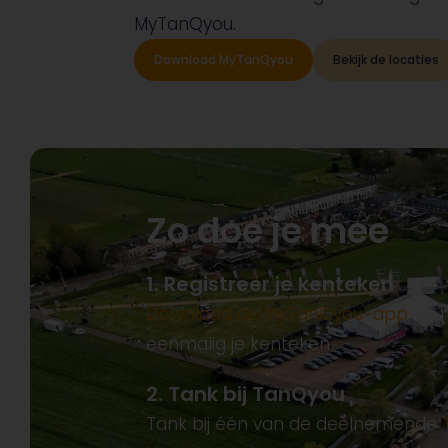
MyTanQyou.
Download MyTanQyou
Bekijk de locaties
Zo doe je mee
1. Registreer je kenteken
Download de MyTanQyou-app
en r
eenmalig je kenteken.
2. Tank bij TanQyou
Tank bij één van de deelnemende