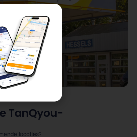
e TanQyou-
mende locaties?