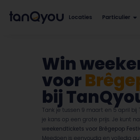
Locaties
Particulier
Win weeke
voor
Brêgep
bij TanQyo
Tank je tussen 9 maart en 5 april b
je kans op een grote prijs. Je kunt na
weekendtickets voor Brêgepop Festi
Meedoen is eenvoudig en volledig au