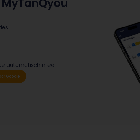
in MyTanQyou
ies
oe automatisch mee!
oor Google