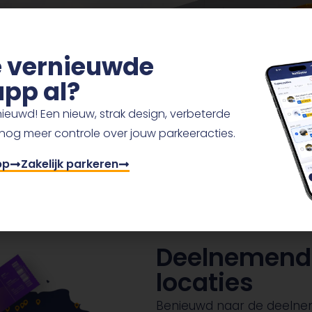
ngen
de vernieuwde
nning
pp al?
ieuwd! Een nieuw, strak design, verbeterde
 nog meer controle over jouw parkeeracties.
r.
pp
Zakelijk parkeren
Deelnemend
locaties
Benieuwd naar de deelne