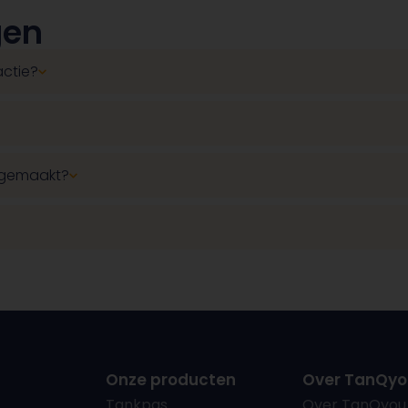
gen
actie?
dgemaakt?
Onze producten
Over TanQyo
Tankpas
Over TanQyou