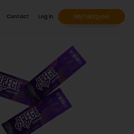
MyTanQyou
Contact
Log in