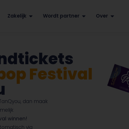
Zakelijk
Wordt partner
Over
ndtickets
op Festival
u
ij TanQyou, dan maak
melijk
val winnen!
tomatisch via